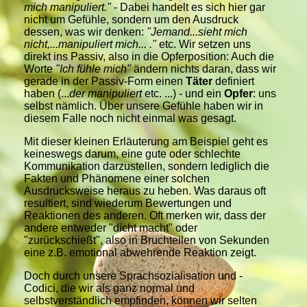
mich manipuliert."
- Dabei handelt es sich hier gar
nicht um Gefühle, sondern um den Ausdruck
dessen, was wir denken:
"Jemand...sieht mich
nicht,...manipuliert mich... ."
etc. Wir setzen uns
direkt ins Passiv, also in die Opferposition: Auch die
Worte
"Ich fühle mich"
ändern nichts daran, dass wir
gerade in der Passiv-Form einen
Täter
definiert
haben (...
der manipuliert
etc. ...) - und ein
Opfer
: uns
selbst nämlich. Über unsere Gefühle haben wir in
diesem Falle noch nicht einmal was gesagt.
Mit dieser kleinen Erläuterung am Beispiel geht es
keineswegs darum, eine gute oder schlechte
Kommunikation darzustellen, sondern lediglich die
Fakten und Phänomene einer solchen
Ausdrucksweise heraus zu heben. Was daraus oft
resultiert, sind wiederum Bewertungen und
Reaktionen des anderen. Oft merken wir, dass der
andere entweder "dicht macht" oder
"zurückschießt", also in Bruchteilen von Sekunden
eine z.B. emotional abwehrende Reaktion zeigt.
Doch durch unsere Sprachsozialisation und -
Codici, die wir als ganz normal und
selbstverständlich empfinden, können wir selten