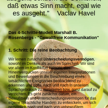
daß etwas Sinn macht, egal wie
es ausgeht." Vaclav Havel
Das 4-Schritte-Modell Marshall B.
Rosenbergs - "Gewaltfreie Kommunikation"
1. Schritt: Die reine Beobachtung
Wir lernen zunächst
U
nterscheidungsvermögen
,
sowohl im Denken als auch im Sprechen. Wir sind
vor allem im Konfliktfall bemüht, das
Hineinverquicken unserer eigenen Interpretationen
und Bewertungen in die Beschreibung eines
tatsächlichen Ereignisses beobachtend zu
erkennen und ggfls. nach und nach in unserem
Sprachgebrauch zu minimieren bzw. ganz darauf zu
verzichten. Es geht zunächst darum, ein
Bewußtsein und Unterscheidungsvermögen für das
eigene sprachliche Handeln zu entwickeln, um sich
persönlich nach und nach von unbewußtem