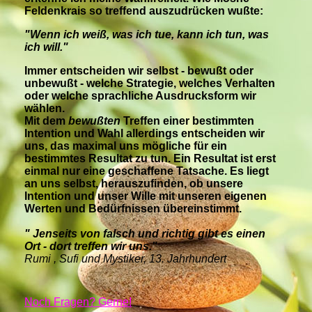
Feldenkrais so treffend auszudrücken wußte:
"Wenn ich weiß, was ich tue, kann ich tun, was
ich will."
Immer entscheiden wir selbst - bewußt oder
unbewußt - welche Strategie, welches Verhalten
oder welche sprachliche Ausdrucksform wir
wählen.
Mit dem
bewußten
Treffen einer bestimmten
Intention und Wahl allerdings entscheiden wir
uns, das maximal uns mögliche für ein
bestimmtes Resultat zu tun. Ein Resultat ist erst
einmal nur eine geschaffene Tatsache. Es liegt
an uns selbst, herauszufinden, ob unsere
Intention und unser Wille mit unseren eigenen
Werten und Bedürfnissen übereinstimmt.
" Jenseits von falsch und richtig gibt es einen
Ort - dort treffen wir uns."
Rumi , Sufi und Mystiker, 13. Jahrhundert
Noch Fragen? Gerne!