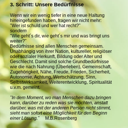
3. Schritt: Unsere Bedürfnisse
Wenn wir ein wenig tiefer in eine neue Haltung
hineingefunden haben, fragen wir nicht mehr:
"Wer ist schuld und wer hat recht?"
sondern
"Wie geht´s dir, wie geht´s mir und was bringt uns
weiter?"
Bedürfnisse sind allen Menschen gemeinsam.
Unabhängig von ihrer Nation, kultureller, religiöser
oder sozialer Herkunft, Bildung oder Alter und
Geschlecht. Damit sind solche Grundbedürfnisse
wie die nach Nahrung (Überleben), Gemeinschaft,
Zugehörigkeit, Nähe, Freude, Frieden, Sicherheit,
Autonomie, Achtung, Wertschätzung, Sinn,
Selbstwirksamkeit, Weiterentwicklung, Spiritualität
u.v.m. gemeint.
"In dem Moment, wo man Menschen dazu bringen
kann, darüber zu reden was sie möchten, anstatt
darüber, was mit der anderen Person nicht stimmt,
sieht man sofort eine Möglichkeit für den Beginn
einer Lösung."
M.B.Rosenberg