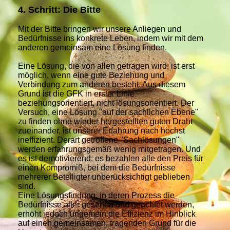
4. Schritt: Die Bitte
Mit der Bitte bringen wir unsere Anliegen und
Bedürfnisse ins konkrete Leben, indem wir mit dem
anderen gemeinsam eine Lösung finden.
Eine Lösung, die von allen getragen wird, ist erst
möglich, wenn eine gute Beziehung und
Verbindung zum anderen besteht. Aus diesem
Grund ist die GFK in erster Linie
beziehungsorientiert, nicht lösungsorientiert. Der
Versuch, eine Lösung "auf der sachlichen Ebene"
zu finden ohne wieder hergestellten guten Draht
zueinander, ist unserer Erfahrung nach höchst
ineffizient. Derart getroffene "Sachlösungen"
werden erfahrungsgemäß wenig mitgetragen. Und
es ist demotivierend: es bezahlen alle den Preis für
einen Kompromiß, bei dem die Bedürfnisse
mehrerer Beteiligter unberücksichtigt geblieben
sind.
Eine Lösungsfindung, in deren Prozess die
Bedürfnisse aller gesehen und geachtet werden,
erhöht jedoch ungemein die Effizienz im Hinblick
auf einen gemeinsamen, tragenden Grund für die