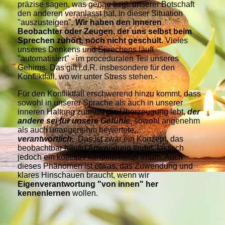
präzise sagen, was genau bzgl. unserer Botschaft
den anderen veranlasst hat, in dieser Situation
"auszusteigen".
Wir haben den inneren
Beobachter oder Zeugen, der uns selbst beim
Sprechen zuhört, noch nicht geschult.
Vieles
unseres Denkens und Sprechens läuft
"automatisiert" - im proceduralen Teil unseres
Gehirns. Das gilt i.d.R. insbesondere für den
Konfliktfall, wo wir unter Stress stehen.-
Für den Konfliktfall erschwerend hinzu kommt, dass
sowohl in unserer Sprache als auch in unserer
inneren Haltung zumeist die Überzeugung lebt,
der
andere sei für unsere Gefühle
, sowohl angenehm
als auch unangenehm bewertete,
verantwortlich.
Das ist zwar ein Konzept, das
beobachtbar häufig Anwendung findet, faktisch
jedoch ein kollektiv konditionierter Irrtum. Auch
dieses Phänomen ist etwas, das Zuwendung und
klares Hinschauen braucht, wenn wir
Eigenverantwortung "von innen" her
kennenlernen
wollen.