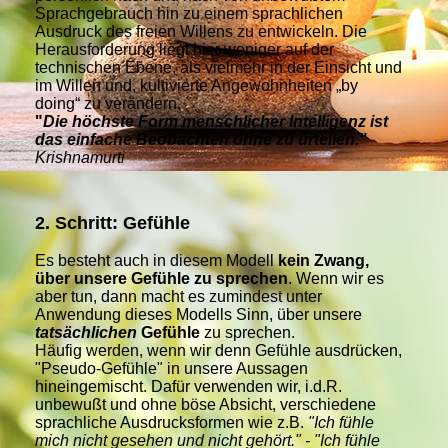
Sprachgebrauch hin zu einem sprachlichen
Ausdruck des freien Willens zu entwickeln. Die
Herausforderung liegt hier weniger auf der
technischen Ebene, als vielmehr
in der Einsicht und
im Willen und, kultivierte Angewohnheiten „by
doing“ zu verändern.
"
Die höchste Form menschlicher Intelligenz ist
das einfache Beobachten ohne zu urteilen."
Krishnamurti
2. Schritt: Gefühle
Es besteht auch in diesem Modell
kein Zwang,
über unsere Gefühle zu sprechen
. Wenn wir es
aber tun, dann macht es zumindest unter
Anwendung dieses Modells Sinn, über unsere
tatsächlichen
Gefühle
zu sprechen.
Häufig werden, wenn wir denn Gefühle ausdrücken,
"Pseudo-Gefühle" in unsere Aussagen
hineingemischt. Dafür verwenden wir, i.d.R.
unbewußt und ohne böse Absicht, verschiedene
sprachliche Ausdrucksformen wie z.B.
"Ich fühle
mich nicht gesehen und nicht gehört." - "Ich fühle