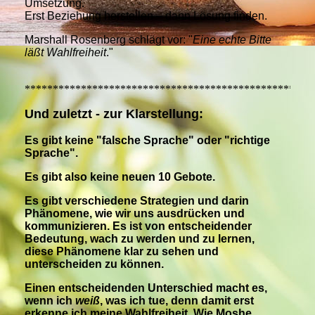
Umsetzung.
Erst Beziehung herstellen – dann Lösung finden.
Marshall Rosenberg schlägt vor: "
Eine echte Bitte
läßt Wahlfreiheit
."
***************************************************
Und zuletzt - zur Klarstellung:
Es gibt keine "falsche Sprache" oder "richtige
Sprache".
Es gibt also keine neuen 10 Gebote.
Es gibt verschiedene Strategien und darin
Phänomene, wie wir uns ausdrücken und
kommunizieren. Es ist von entscheidender
Bedeutung, wach zu werden und zu lernen,
diese Phänomene klar zu sehen und
unterscheiden zu können.
Einen entscheidenden Unterschied macht es,
wenn ich
weiß
, was ich tue, denn damit erst
erkenne ich meine Wahlfreiheit. Wie Moshe